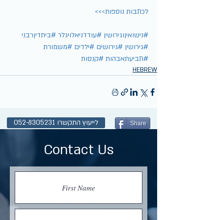
לכתבות נוספות>>>
#נישואיןוגירושין
#עודדניאלויגלר
#ביתדיןרבני
#גירושין
#גירושים
#ילדים
#משמורת
#תביעתאבהות
#קנסות
HEBREW
לייעוץ התקשרו 052-8305231
Share
Contact Us