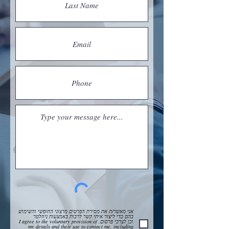
אני מאשר/ת את מסירת הפרטים מרצוני החופשי והשימוש
בהם כדי ליצור איתי קשר לרבות באמצעות ניוזלטר
וכן לצרכי פרסום. I agree to the voluntary provision of
my details and their use to contact me, including