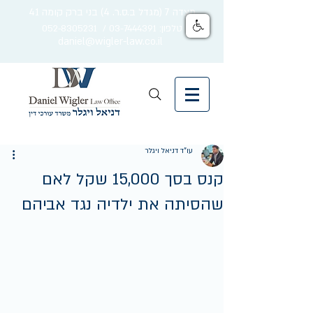
מצדה 7 (מגדל ב.ס.ר. 4) בני ברק קומה 41
טלפון: 03-7444391 / 052-8305231
daniel@wigler-law.co.il
עו"ד דניאל ויגלר
קנס בסך 15,000 שקל לאם
שהסיתה את ילדיה נגד אביהם