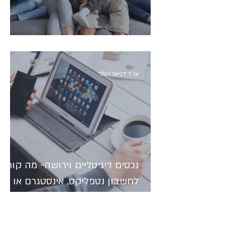
איך להגן על הורינו בגיל השלישי?
עו"ד דניאל ויגלר
נכסים דיגיטליים וירושה- מה קורה
לחשבון נטפליקס, אינסטגרם או
ביטקוין של אדם שנפטר?