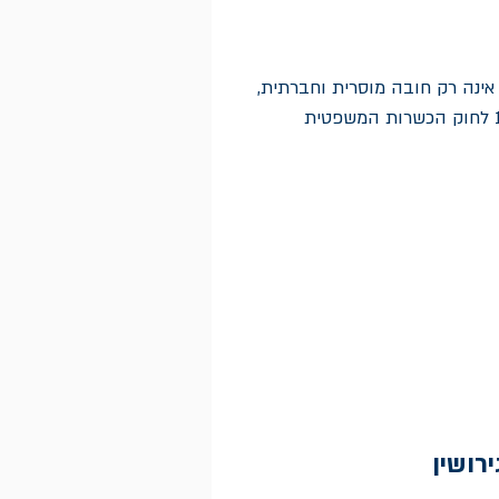
 אינה רק חובה מוסרית וחברתית,
אלא גם חובה על פי חוק. סעיף 15 לחוק הכשרות המשפטית
רושין