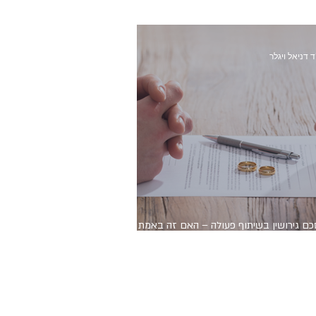
ד דניאל ויגלר
ם גירושין בשיתוף פעולה – האם זה באמת
בד?