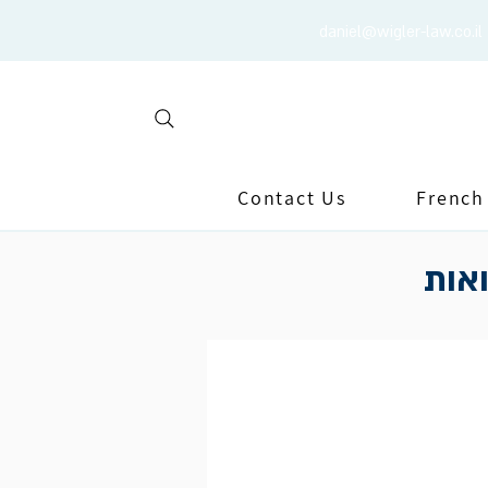
daniel@wigler-law.co.il
Contact Us
French
ואות