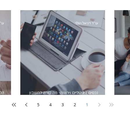
עו"ד דניאל ויגלר
עו"
נכסים דיגיטליים וירושה- מה קורה לחשבון
הסכ
נטפליקס, אינסטגרם או ביטקוין של אדם שנפטר?
עו
5
4
3
2
1