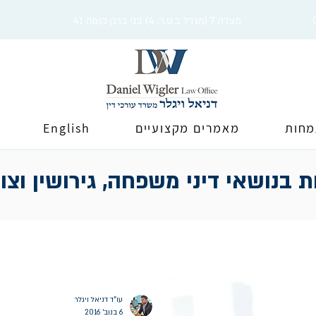
מצדה 7 (מגדל ב.ס.ר. 4) בני ברק קומה 41
מחות
מאמרים מקצועיים
English
 בנושאי דיני משפחה, גירושין וצו
עו"ד דניאל ויגלר
6 בנוב׳ 2016