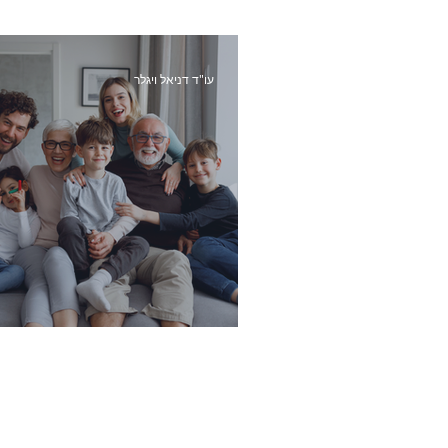
עו"ד דניאל ויגלר
איך להגן על הורינו בגיל השלישי?