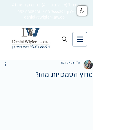
מצדה 7 (מגדל ב.ס.ר. 4) בני ברק קומה 41
טלפון: 03-7444391 / 052-8305231
daniel@wigler-law.co.il
עו"ד דניאל ויגלר
מרוץ הסמכויות מהו?