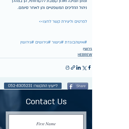
ומתן תמיכה ואוזן קשבת ללקוחותיו, הן במהלך 
ניהול ההליכים המשפטיים והן לאחר סיומם.
לפרטים וליצירת קשר לחצו>>
#אישהבוגדת
#גישור
#גירושים
#גירושין
גירושין
HEBREW
לייעוץ התקשרו 052-8305231
Share
Contact Us