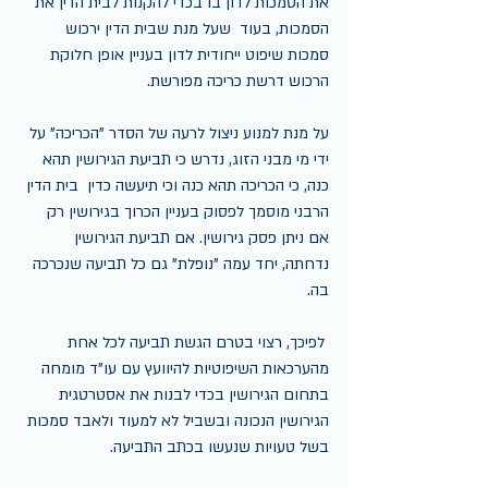
את הסמכות לדון בו בכדי להקנות לבית הדין את 
הסמכות, בעוד  שעל מנת שבית הדין ירכוש 
סמכות שיפוט ייחודית לדון בעניין אופן חלוקת 
הרכוש דרשת כריכה מפורשת.
על מנת למנוע ניצול לרעה של הסדר "הכריכה" על 
ידי מי מבני הזוג, נדרש כי תביעת הגירושין תהא 
כנה, כי הכריכה תהא כנה וכי תיעשה כדין  בית הדין 
הרבני מוסמך לפסוק בעניין הכרוך בגירושין רק 
אם ניתן פסק גירושין. אם תביעת הגירושין 
נדחתה, יחד עמה "נופלת" גם כל תביעה שנכרכה 
בה.
 לפיכך, רצוי בטרם הגשת תביעה לכל אחת 
מהערכאות השיפוטיות להיוועץ עם עו"ד מומחה 
בתחום הגירושין בכדי לבנות את אסטרטגית 
הגירושין הנכונה ובשביל לא למעוד ולאבד סמכות 
בשל טעויות שנעשו בכתב התביעה.