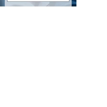
אני מאשר/ת את מסירת הפרטים מרצוני החופשי והשימוש
בהם כדי ליצור איתי קשר לרבות באמצעות ניוזלטר
וכן לצרכי פרסום. I agree to the voluntary provision of
my details and their use to contact me, including
through a newsletter, as well as for advertising
purposes.
בהתאם למדיניות הפרטיות באתר
Submit
מאמרים מקצועיים בתחום דיני
משפחה וירושה
עו"ד דניאל ויגלר