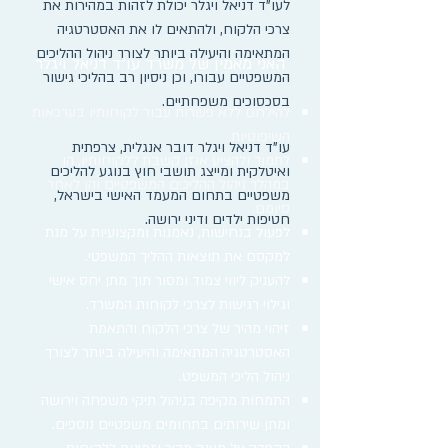
לעו"ד דניאל ויגלר יכולת לזהות במהירות את
צרכי הלקוח, ולהתאים לו את האסטרטגיה
המתאימה והיעילה ביותר לצורך ניהול ההליכים
האני מאמין של משרד עו"ד דניאל ויגלר
המשפטיים עבורו, וכן ניסיון רב בהליכי גישור
בסכסוכים משפחתיים.
להילחם ללא פשרות עבור לקוחותיו בערכאות
השיפוטיות.
עו"ד דניאל ויגלר דובר אנגלית, צרפתית
לתמוך ולהציע אוזן קשבת ללקוחותיו, הן
ואיטלקית ומייצג תושבי חוץ בנוגע להליכים
במהלך ניהול ההליכים המשפטיים והן לאחר
משפטיים בתחום המעמד האישי בישראל,
סיומם.
חטיפות ילדים ודיני ירושה.
לפעול בנחישות, נאמנות ומקצועיות על מנת
למקסם את תוצאות ההליך המשפטי.
להעניק ליווי צמוד ומסור תוך מתן יחס אישי
וגילוי רגישות לצרכי לקוחות המשרד.
זיהוי מהיר של צרכי הלקוח והתאמת
האסטרטגיה המתאימה והיעילה ביותר לצורך
ניהול הליכי המשפט.
התמחות מקיפה בניהול תיקי משפחה וירושה
ומתן שירותים בתחומים משפטיים נוספים.