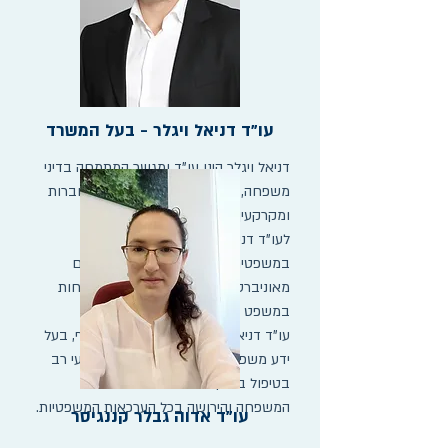
עו"ד דניאל ויגלר - בעל המשרד
דניאל ויגלר הינו עו"ד ומגשר המתמחה בדיני
משפחה, דיני ירושה, דיני חוזים, דיני חברות
ומקרקעין.
לעו"ד דניאל ויגלר תואר ראשון L.L.B
במשפטים ותואר שני L.L.M במשפטים
מאוניברסיטת תל אביב במסלול התמחות
במשפט אזרחי.
עו"ד דניאל ויגלר הוא עו"ד מיומן וחריף, בעל
ידע משפטי מקצועי רחב וניסיון מקצועי רב
בטיפול בתיקים מורכבים בתחום דיני
המשפחה והירושה בכל הערכאות המשפטיות.
עו"ד אדוה גבלר קננגיסר