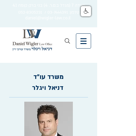
מצדה 7 (מגדל ב.ס.ר. 4) בני ברק קומה 41
טלפון: 03-7444391 / 052-8305231
daniel@wigler-law.co.il
משרד עו"ד
דניאל ויגלר