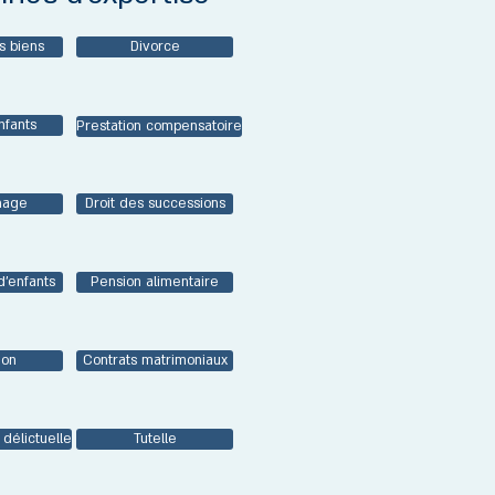
s biens
Divorce
nfants
Prestation compensatoire
nage
Droit des successions
'enfants
Pension alimentaire
ion
Contrats matrimoniaux
 délictuelle
Tutelle