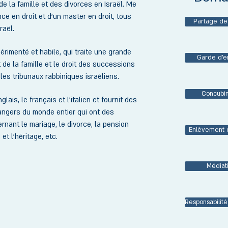
de la famille et des divorces en Israël. Me
nce en droit et d’un master en droit, tous
Partage de
raël.
érimenté et habile, qui traite une grande
Garde d’e
t de la famille et le droit des successions
 les tribunaux rabbiniques israéliens.
Concubi
glais, le français et l'italien et fournit des
rangers du monde entier qui ont des
rnant le mariage, le divorce, la pension
Enlèvement d
et l'héritage, etc.
Médiat
Responsabilité