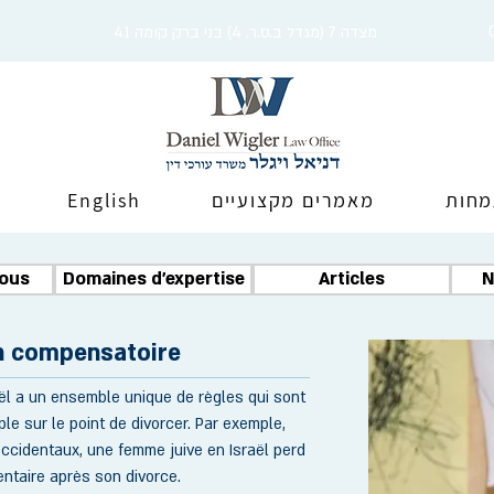
מצדה 7 (מגדל ב.ס.ר. 4) בני ברק קומה 41
מחות
מאמרים מקצועיים
English
nous
Domaines d'expertise
Articles
N
n compensatoire
ël a un ensemble unique de règles qui sont
le sur le point de divorcer. Par exemple,
ccidentaux, une femme juive en Israël perd
entaire après son divorce.