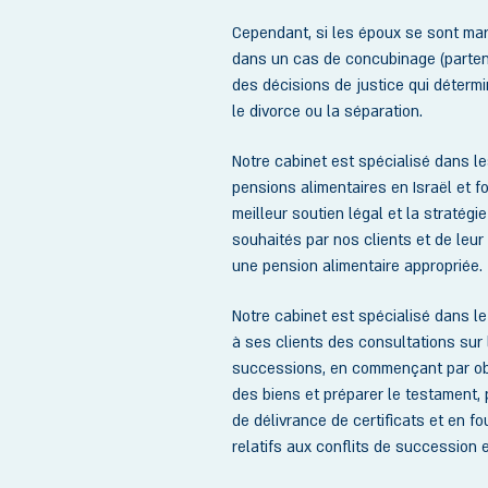
Cependant, si les époux se sont mari
dans un cas de concubinage (partenai
des décisions de justice qui déterm
le divorce ou la séparation.
Notre cabinet est spécialisé dans le
pensions alimentaires en Israël et fo
meilleur soutien légal et la stratégi
souhaités par nos clients et de leur 
une pension alimentaire appropriée.
Notre cabinet est spécialisé dans le
à ses clients des consultations sur l
successions, en commençant par obs
des biens et préparer le testament
de délivrance de certificats et en f
relatifs aux conflits de succession 