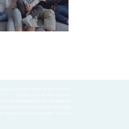
איך להגן על הורינו בגיל השלישי?
דניאל ויגלר הינו עו"ד ומגשר המתמחה בדיני משפחה
ירושה, דיני חוזים, דיני חברות ומקרקעין.
עו"ד דניאל ויגלר הוא עו"ד מיומן וחריף, בעל ידע 
מקצועי רחב וניסיון מקצועי רב בטיפול בתיקים מו
בתחום דיני המשפחה והירושה בכל הערכאות המש