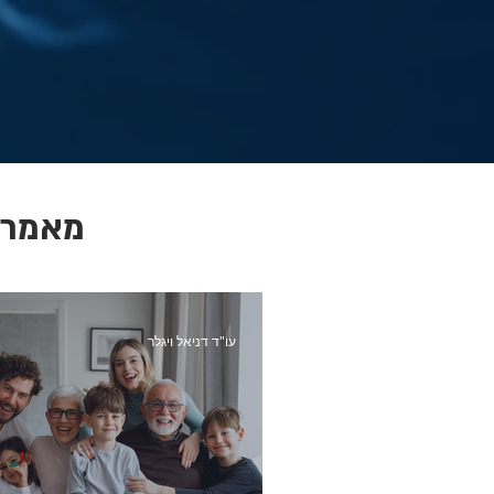
מאמרי
עו"ד דניאל ויגלר