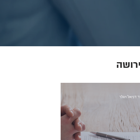
רושה
ד דניאל ויגלר