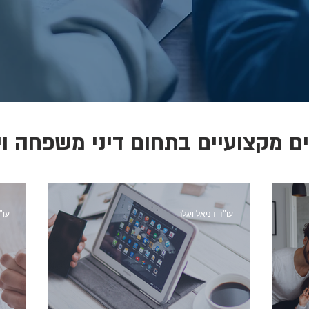
ם מקצועיים בתחום דיני משפחה וי
עו"ד דניאל ויגלר
עו"