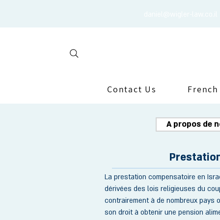
daniel@wigler-law.co.il
Contact Us
French
A propos de 
Prestatio
La prestation compensatoire en Isra
dérivées des lois religieuses du coup
contrairement à de nombreux pays o
son droit à obtenir une pension alim