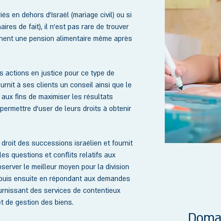
és en dehors d’Israël (mariage civil) ou si
res de fait), il n’est pas rare de trouver
inent une pension alimentaire même après
s actions en justice pour ce type de
urnit à ses clients un conseil ainsi que le
e aux fins de maximiser les résultats
permettre d’user de leurs droits à obtenir
 droit des successions israélien et fournit
es questions et conflits relatifs aux
erver le meilleur moyen pour la division
, puis ensuite en répondant aux demandes
ournissant des services de contentieux
et de gestion des biens.
Domai