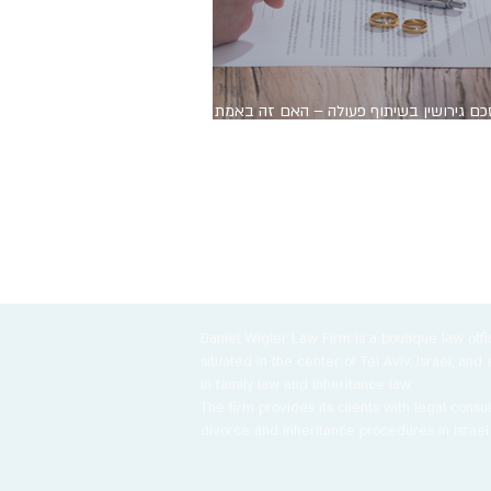
ם גירושין בשיתוף פעולה – האם זה באמת
בד?
Daniel Wigler Law Firm is a boutique law offi
situated in the center of Tel Aviv, Israel, and 
in family law and inheritance law.
The firm provides its clients with legal consu
divorce and inheritance procedures in Israel