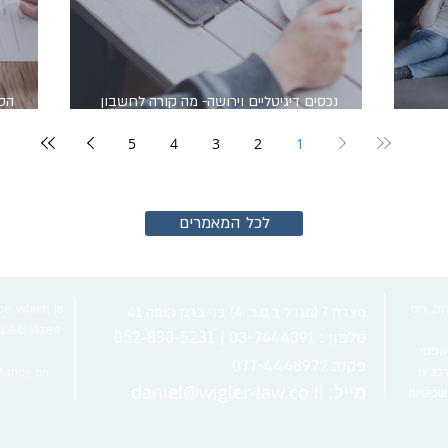
נכסים דיגיטליים וירושה- מה קורה לחשבון
הסכ
נטפליקס, אינסטגרם או ביטקוין של אדם שנפטר?
עו
5
4
3
2
1
לכל המאמרים
, דיני
ce which is
מצדה 7 (מגדל ב.ס.ר. 4) בני ברק קומה 41
specializes
052-830-5231
טלפון :
03-7444391 |
משפטי
פקס: 077-4448972
רכבים
ltancy on
מייל:
daniel@wigler-law.co.il
פטיות.