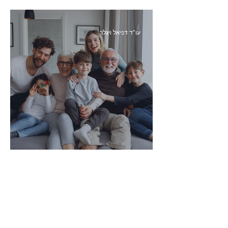
עו"ד דניאל ויגלר
איך להגן על הורינו בגיל השלישי?
עו"ד דניאל ויגלר