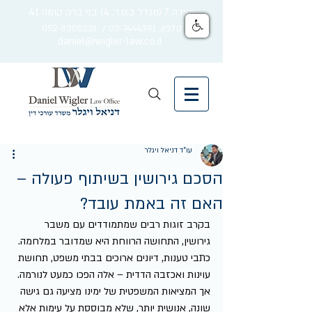
מצדה 7 (מגדל ב.ס.ר. 4) בני ברק קומה 41
טלפון: 03-7444391 / 052-8305231
daniel@wigler-law.co.il
עו"ד דניאל ויגלר
הסכם גירושין בשיתוף פעולה –
האם זה באמת עובד?
בקרב זוגות רבים שמתמודדים עם משבר 
גירושין, התחושה הרווחת היא שמדובר במלחמה. 
כתבי טענות, דיונים ארוכים בבתי משפט, תחושת 
עוינות ואכזבה הדדית – אלה הפכו כמעט לנורמה. 
אך המציאות המשפטית של ימינו מציעה גם גישה 
שונה, אנושית יותר, שלא מבוססת על עימות אלא 