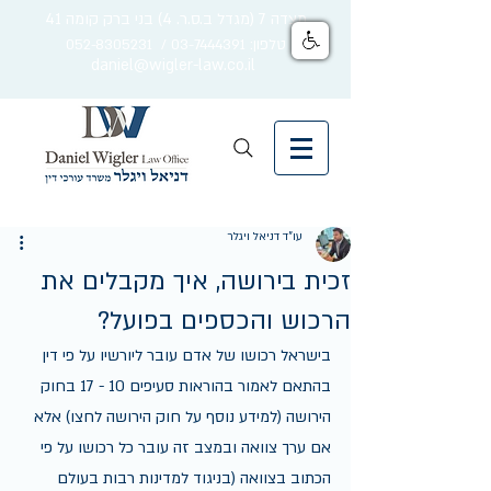
מצדה 7 (מגדל ב.ס.ר. 4) בני ברק קומה 41
טלפון: 03-7444391 / 052-8305231
daniel@wigler-law.co.il
עו"ד דניאל ויגלר
זכית בירושה, איך מקבלים את
הרכוש והכספים בפועל?
בישראל רכושו של אדם עובר ליורשיו על פי דין 
בהתאם לאמור בהוראות סעיפים 10 - 17 בחוק 
הירושה (למידע נוסף על חוק הירושה לחצו) אלא 
אם ערך צוואה ובמצב זה עובר כל רכושו על פי 
הכתוב בצוואה (בניגוד למדינות רבות בעולם 