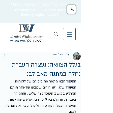
מצדה 7 (מגדל ב.ס.ר. 4) בני ברק קומה 41
טלפון: 03-7444391 / 052-8305231
daniel@wigler-law.co.il
עו"ד דניאל ויגלר
בגלל הצוואה: נעצרה העברת
נחלה במתנה מאב לבנו
הסיפור הבא מתאר את סיפורם של לקוחות 
המשרד שלנו. 
זוג הורים שקבעו שלאחר מותם 
הקרקע במושב תימכר לצד שלישי, והתמורה 
בעבורה, תחולק בין 9 ילדיהם, אלא שאחרי מות 
האישה, הבעל התחרט והחליט להעביר את הנחלה 
לבנו.