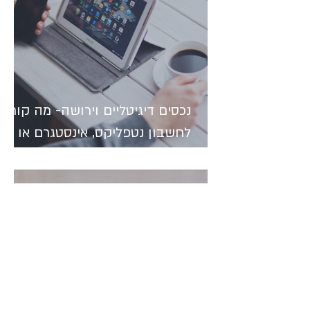
נכסים דיגיטליים וירושה- מה קורה
לחשבון נטפליקס, אינסטגרם או
ביטקוין של אדם שנפטר?
עו"ד דניאל ויגלר