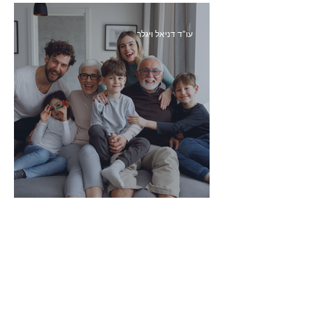
עו"ד דניאל ויגלר
איך להגן על הורינו בגיל השלישי?
עו"ד דניאל ויגלר