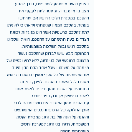
באופן שאינו משתמע לשני פנים, ובכך למנוע 
מצב בו מי מבני הזוג ינסה לתת לעקוף את 
ההסכם במסגרת הליכי גירושין אם יתרחשו 
בעתיד. בהסכם הממון שניסחתי וידאתי כי לא ניתן 
לתת להסכם פרשנויות אשר הינן מנוגדות לכוונת 
הצדדים בעת חתימתם על ההסכם. הואיל ועסקינן 
בהסכם רגיש ובעל השלכות משמעותיות, 
המחוקק קבע שיש לבדוק שההסכם נעשה 
מרצונם החופשי של בני הזוג, ללא לחץ וכפייה של 
מי מהם על משנהו, ושכל אחד מהם הבין היטב 
את המשמעות של כל סעיף וסעיף בהסכם וכי הוא 
מסכים לכל האמור בהסכם. לפיכך, בני זוג 
החותמים על הסכם ממון חייבים לאשר אותו 
לאחר הנישואין אך ורק בפני שופט.
עם הסכם ממון המסדיר את חששותיהם לגבי 
אופן החלוקה של הרכוש והנכסים המשותפים 
וההגנה על הונה של בת הזוג ממכירת העסק 
המשפחתי, חזרו בני הזוג למערכת יחסים 
משפחתית תקינה.