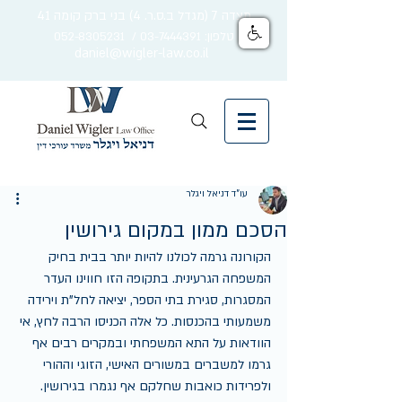
מצדה 7 (מגדל ב.ס.ר. 4) בני ברק קומה 41
טלפון: 03-7444391 / 052-8305231
daniel@wigler-law.co.il
עו"ד דניאל ויגלר
הסכם ממון במקום גירושין
הקורונה גרמה לכולנו להיות יותר בבית בחיק 
המשפחה הגרעינית. בתקופה הזו חווינו העדר 
המסגרות, סגירת בתי הספר, יציאה לחל"ת וירידה 
משמעותי בהכנסות. כל אלה הכניסו הרבה לחץ, אי 
הוודאות על התא המשפחתי ובמקרים רבים אף 
גרמו למשברים במשורים האישי, הזוגי וההורי 
ולפרידות כואבות שחלקם אף נגמרו בגירושין. 