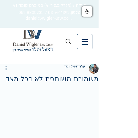
מצדה 7 (מגדל ב.ס.ר. 4) בני ברק קומה 41
טלפון: 03-7444391 / 052-8305231
daniel@wigler-law.co.il
עו"ד דניאל ויגלר
משמורת משותפת לא בכל מצב