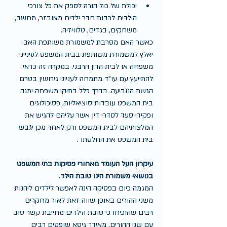
יכולת של כול הורה לספק את כל צורכי 
הילדים לרבות חדר ילדים מאובזר, מחשב, 
משחקים, בגדים, טלוויזיה. 
כאשר האם מסרבת למשמורת משותפת האב 
יאלץ למשמורת משותפת בבית המשפט לעינייני 
משפחה או לבית הדין הרבני. במקרה זה כדאי 
להתייעץ עם עו"ד מתמחה לענייני גירושין בטרם 
הגשת התביעה. בדרך כלל בתיקי משפחה ימנה 
בית המשפט עובדות סוציאליות, פסיכולוגים 
ופקידי סעד לסדרי דין אשר עליהם להגיש את 
המלצותיהם לבית המשפט ורק לאחר מכן יגבש 
בית המשפט את החלטתו .
עיקרון העל העומד מאחורי פסיקות בתי המשפט 
בנושאי משמורת הינו טובת הילד.
המגמה כיום בפסיקה הינה לאפשר לילדים ליהנות 
משני ההורים באופן שווה זאת לאור מחקרים 
רבים שהוכיחו כי טובת הילדים מחייבת קשר טוב 
עם שני ההורים. מאידך גיסא שופטים רבים 