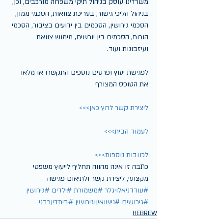
משרדינו עוסק בניהול תיקי משפחה מורכבים, וכן, 
בניהול הליכי גישור, בעריכת צוואות, הסכמי ממון, 
הסכמי גירושין, הסכמים בין ידועים בציבור, הסכמי 
הורות, הסכמים בין יורשים, מימוש צוואת 
ועיזבונות ועוד.
לפגישת יעוץ ופרטים נוספים התקשרו או מלאו 
את הטופס המצורף
ליצירת קשר לחץ כאן>>>
לעמוד הבית>>>
לכתבות נוספות>>>
כתבה זו אינה מהווה תחליף לייעוץ משפטי 
מקצועי, ליצירת קשר ולתיאום פגישה
#עודדניאלויגלר
#משמורת
#ילדים
#גירושין
#גירושים
#נישואיןוגירושין
#ביתדיןרבני
HEBREW