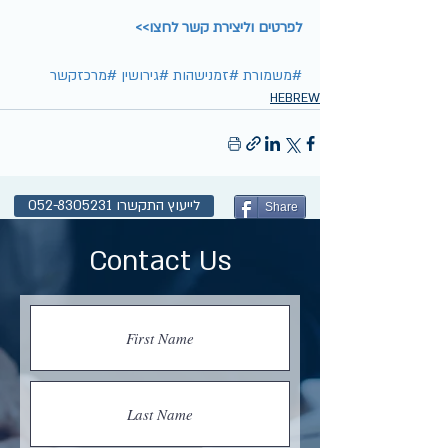
לפרטים וליצירת קשר לחצו>>
#משמורת
#זמנישהות
#גירושין
#מרכזקשר
HEBREW
לייעוץ התקשרו 052-8305231
Share
Contact Us