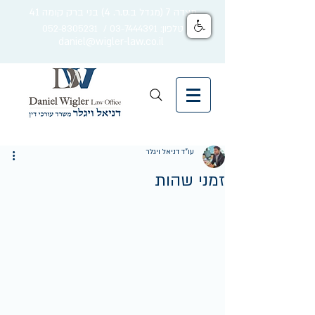
מצדה 7 (מגדל ב.ס.ר. 4) בני ברק קומה 41
טלפון: 03-7444391 / 052-8305231
daniel@wigler-law.co.il
עו"ד דניאל ויגלר
זמני שהות