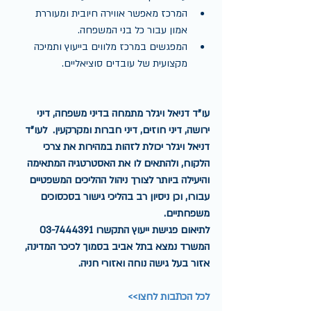
המרכז מאפשר אווירה חיובית ומעוררת 
אמון עבור כל בני המשפחה.  
המפגשים במרכז מלווים בייעוץ ותמיכה 
מקצועית של עובדים סוציאליים. 
עו"ד דניאל ויגלר מתמחה בדיני משפחה, דיני 
ירושה, דיני חוזים, דיני חברות ומקרקעין.  לעו"ד 
דניאל ויגלר יכולת לזהות במהירות את צרכי 
הלקוח, ולהתאים לו את האסטרטגיה המתאימה 
והיעילה ביותר לצורך ניהול ההליכים המשפטיים 
עבורו, וכן ניסיון רב בהליכי גישור בסכסוכים 
משפחתיים.
לתיאום פגישת ייעוץ התקשרו 03-7444391
המשרד נמצא בתל אביב בסמוך לכיכר המדינה, 
אזור בעל גישה נוחה ואזורי חניה.
לכל הכתבות לחצו>>