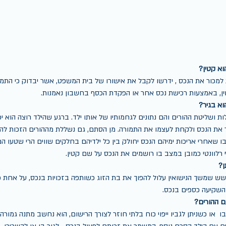
א קטין?
ת למכור את הנכס , ידרשו לקבל את אישורו של בית המשפט, אשר יבדוק כי הת
ן, באמצעות רכישת נכס אחר או הפקדת הכסף בחשבון נאמנות. 
א בגיר?
 ושליטת ההורים והם נתונים לגחמותיו של אותו ילד. ברגע שהילד רוצה הוא יכ
 את הנכס ולקחת לעצמו את התמורה. מן הסתם, גם נשללת מההורים הזכות להור
 שאחרי אריכות ימיהם הנכס יחולק בין כל ילדיהם בחלקים שווים הרי שטעו הם ב
 רלוונטי כמובן במצב בו רושמים את הנכס על שם קטין.
ן?
ש שמשך הנישואין עלול להפוך את בת הזוג כשותפה בזכויות בנכס, על אחת כ
 השקיעה כספים בנכס. 
 ההורים?
או כשניתן לגביו ייפוי כוח בלתי חוזר לצורך הרישום, הוא נחשב מתנה גמורה 