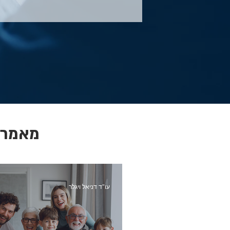
מאמרי
עו"ד דניאל ויגלר