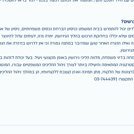
ם עם הילד הסכם נוסף, המשמר את זכותם לפעול בנכס - לגור בו או להשכירו - 
גרשים?
ים יכול להתפרש בבית המשפט כניסיון הברחת נכסים משפחתיים, ניסיון של אח
ים שלא יכללו בחלוקת הרכוש בהליך הגירושין. יתרה מזו, לעיתים עלול להיווצר
אילו ההורה האחר טוען שמדובר במתנה גמורה וכי אין לדרוש בחזרה את הנכס
ירושין. 
ה בדיני משפחה, מלווה הליכי גירושין באופן מקצועי ויעיל. בעל יכולת לזהות ב
רטגיה המתאימה והיעילה ביותר לצורך ניהול ההליכים המשפטיים עבורו, המוטו
רצונות של הלקוח, מתן תמיכה ואוזן קשבת ללקוחותיו, הן במהלך ניהול ההליכי
 03-7444391