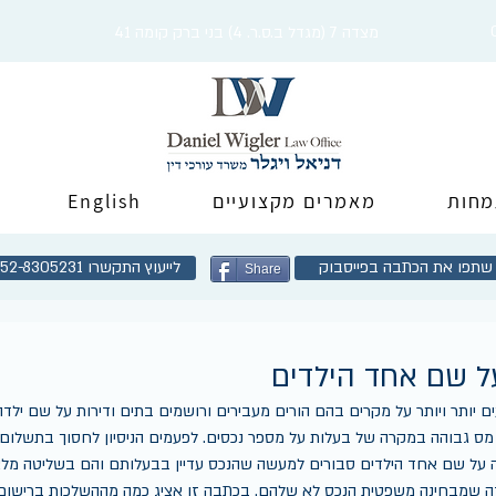
מצדה 7 (מגדל ב.ס.ר. 4) בני ברק קומה 41
מחות
מאמרים מקצועיים
English
שתפו את הכתבה בפייסבוק
לייעוץ התקשרו 052-8305231
Share
ל שם אחד הילדים
 יותר ויותר על מקרים בהם הורים מעבירים ורושמים בתים ודירות על שם ילדה
 מס גבוהה במקרה של בעלות על מספר נכסים. לפעמים הניסיון לחסוך בתשלום 
ה על שם אחד הילדים סבורים למעשה שהנכס עדיין בבעלותם והם בשליטה מלאה 
 שמבחינה משפטית הנכס לא שלהם. בכתבה זו אציג כמה מההשלכות ברישום