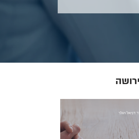
רושה
ד דניאל ויגלר