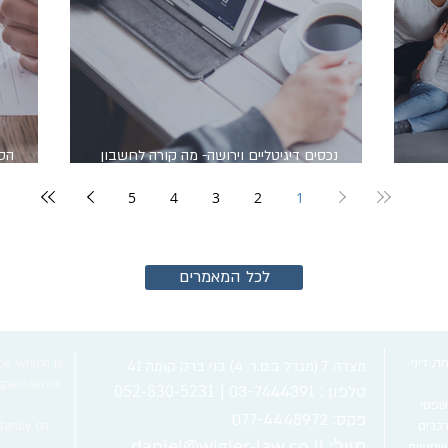
נכסים דיגיטליים וירושה- מה קורה לחשבון
הסכ
נטפליקס, אינסטגרם או ביטקוין של אדם שנפטר?
עו
5
4
3
2
1
לכל המאמרים
, דיני
ce which is
מצדה 7 (מגדל ב.ס.ר. 4) בני ברק קומה 41
specializes
052-830-5231
טלפון :
03-7444391 |
משפטי
פקס: 077-4448972
רכבים
ltancy on
מייל:
daniel@wigler-law.co.il
פטיות.