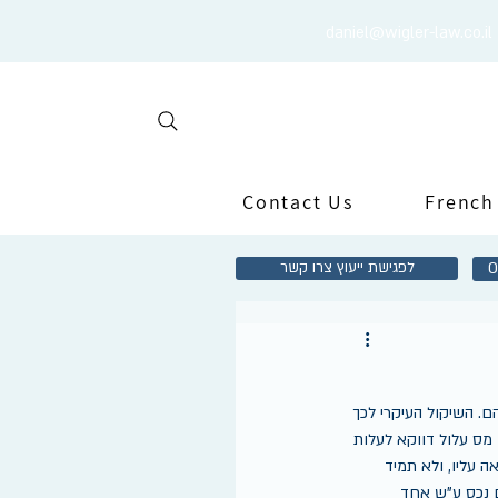
daniel@wigler-law.co.il
Contact Us
French
לפגישת ייעוץ צרו קשר
ם. השיקול העיקרי לכך 
מס עלול דווקא לעלות 
עליו, ולא תמיד 
 נכס ע"ש אחד 