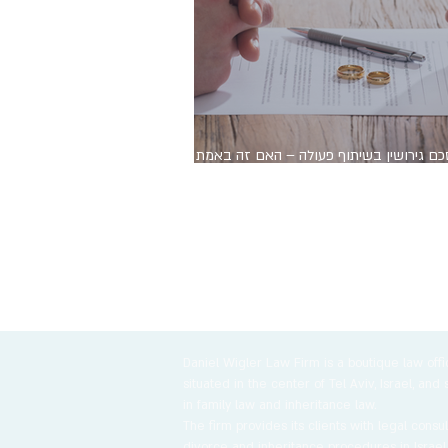
ם גירושין בשיתוף פעולה – האם זה באמת
בד?
Daniel Wigler Law Firm is a boutique law offi
situated in the center of Tel Aviv, Israel, and 
in family law and inheritance law.
The firm provides its clients with legal consu
divorce and inheritance procedures in Israel