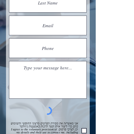
אני מאשר/ת את מסירת הפרטים מרצוני החופשי והשימוש
בהם כדי ליצור איתי קשר לרבות באמצעות ניוזלטר
וכן לצרכי פרסום. I agree to the voluntary provision of
my details and their use to contact me, including