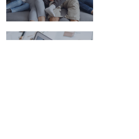
איך להגן על הורינו בגיל השלישי?
עו"ד דניאל ויגלר
נכסים דיגיטליים וירושה- מה קורה
לחשבון נטפליקס, אינסטגרם או
ביטקוין של אדם שנפטר?