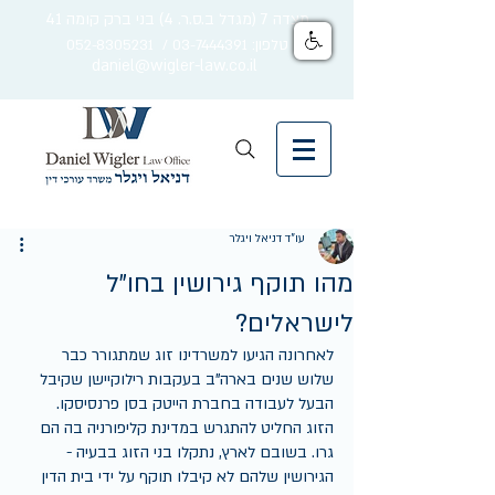
מצדה 7 (מגדל ב.ס.ר. 4) בני ברק קומה 41
טלפון: 03-7444391 / 052-8305231
daniel@wigler-law.co.il
עו"ד דניאל ויגלר
מהו תוקף גירושין בחו"ל
לישראלים?
לאחרונה הגיעו למשרדינו זוג שמתגורר כבר 
שלוש שנים בארה"ב בעקבות רילוקיישן שקיבל 
הבעל לעבודה בחברת הייטק בסן פרנסיסקו.
הזוג החליט להתגרש במדינת קליפורניה בה הם 
גרו. בשובם לארץ, נתקלו בני הזוג בבעיה - 
הגירושין שלהם לא קיבלו תוקף על ידי בית הדין 