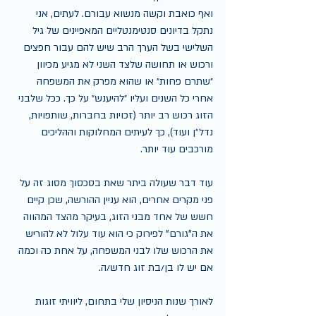
ואף כואבת וקשה מנשוא עבורם. לעתים, אני 
נתקל בדיונים סנטימנטליים המאפיינים של גיל 
השלישי בשל הערך הרב שיש להם עבור חפצים 
ורכוש או תחושה שלצד השני לא מגיע מכיוון 
״שתרם פחות״ או שהוא מפרק את המשפחה 
אחרי כל השנים ועליו ״להיענש״ על כך. ככל שלבני 
הזוג רכוש רב יותר (זכויות בחברות, שותפויות, 
נדל״ן ועוד), כך לעיתים המחלוקות וההליכים 
מורכבים עוד יותר.
עוד דבר שעולה ביתר שאת בסכסוך מסוג זה על 
פני מקרים אחרים, הוא עניין ההורשה, שכן קיים 
חשש של אחד מבני הזוג, בעיקר מהצד המהווה 
את ה"גורם" לפירוק כי הוא עוד עלול לא להוריש 
את הרכוש שלו לבני המשפחה, על אחת כה וכמה 
אם יש לו בן/בת זוג חדש/ה.
לאורך שנות הניסיון שלי בתחום, ליוויתי זוגות 