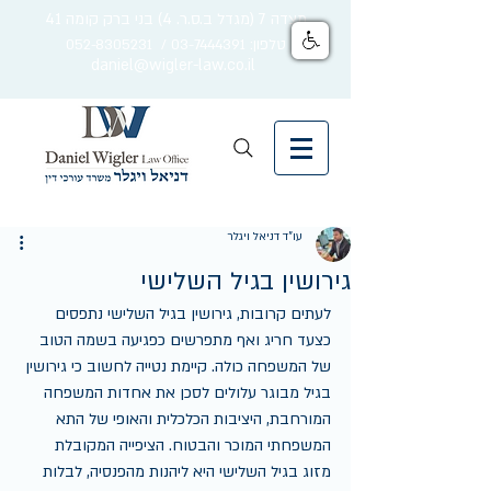
מצדה 7 (מגדל ב.ס.ר. 4) בני ברק קומה 41
טלפון: 03-7444391 / 052-8305231
daniel@wigler-law.co.il
עו"ד דניאל ויגלר
גירושין בגיל השלישי
לעתים קרובות, גירושין בגיל השלישי נתפסים 
כצעד חריג ואף מתפרשים כפגיעה בשמה הטוב 
של המשפחה כולה. קיימת נטייה לחשוב כי גירושין 
בגיל מבוגר עלולים לסכן את אחדות המשפחה 
המורחבת, היציבות הכלכלית והאופי של התא 
המשפחתי המוכר והבטוח. הציפייה המקובלת 
מזוג בגיל השלישי היא ליהנות מהפנסיה, לבלות 