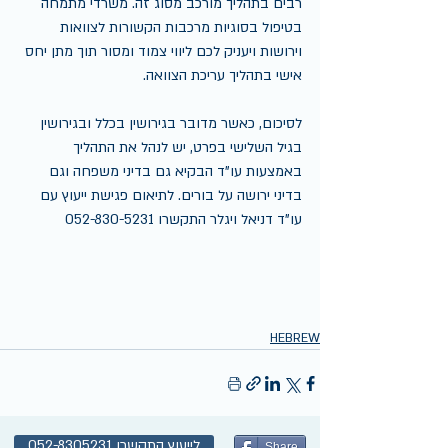
רבים בתהליך מורכב מסוג זה. משרדי מתמחה 
בטיפול בסוגיות מרכבות הקשורות לצוואות 
וירושות ויעניק לכם ליווי צמוד ומסור תוך מתן יחס 
אישי בתהליך עריכת הצוואה.
לסיכום, כאשר מדובר בגירושין בכלל ובגירושין 
בגיל השלישי בפרט, יש לנהל את התהליך 
באמצעות עו"ד הבקיא גם בדיני משפחה וגם 
בדיני ירושה על בורים. לתיאום פגישת ייעוץ עם 
עו"ד דניאל ויגלר התקשרו 052-830-5231
HEBREW
לייעוץ התקשרו 052-8305231
Share