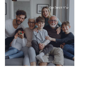
עו"ד דניאל ויגלר
איך להגן על הורינו בגיל השלישי?
עו"ד דניאל ויגלר