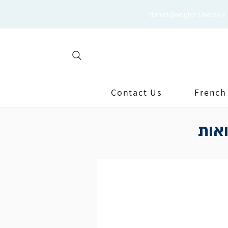
daniel@wigler-law.co.il
Contact Us
French
ואות